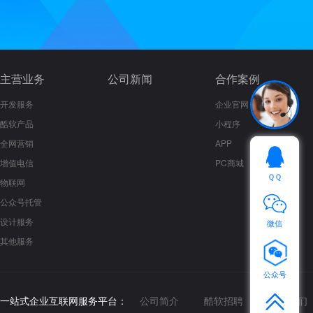
主营业务
公司新闻
合作案例
开发服务
企业官网
酷软产品
小程序
全网营销
APP
增值电信
PC商城
ＱＱ
物联网
公众号托管
设计服务
微信
其他服务
公众号
一站式企业互联网服务平台：
公司简介
酷软招聘
联系我们